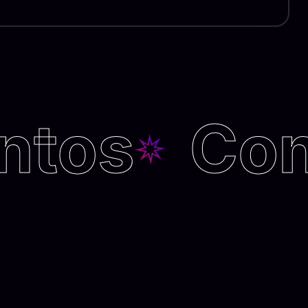
tos
Conc