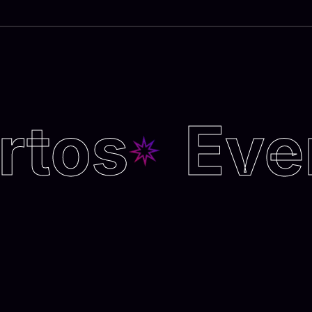
tos
Even